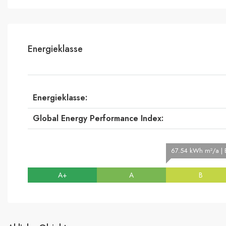
Energieklasse
Energieklasse:
Global Energy Performance Index:
67.54 kWh m²/a | E
A+
A
B