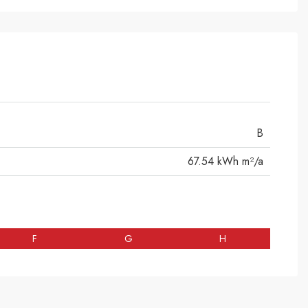
B
67.54 kWh m²/a
F
G
H