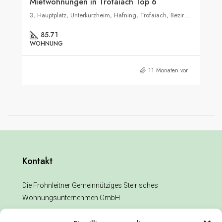
Mietwohnungen in Trofaiach Top 6
3, Hauptplatz, Unterkurzheim, Hafning, Trofaiach, Bezirk Leoben, Steiermark, 8793, Österreich
85.71
WOHNUNG
11 Monaten vor
Kontakt
Die Frohnleitner Gemeinnütziges Steirisches
Wohnungsunternehmen GmbH
Mayr-Melnhof Straße 10 8130 Frohnleiten, Österreich