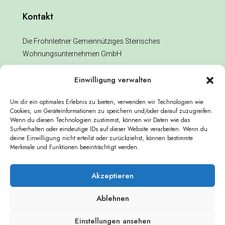
Kontakt
Die Frohnleitner Gemeinnütziges Steirisches
Wohnungsunternehmen GmbH
Mayr-Melnhof Straße 10 8130 Frohnleiten, Österreich
Einwilligung verwalten
office@frohnleitner.at
Um dir ein optimales Erlebnis zu bieten, verwenden wir Technologien wie
Cookies, um Geräteinformationen zu speichern und/oder darauf zuzugreifen.
Wenn du diesen Technologien zustimmst, können wir Daten wie das
Allgemeines
Surfverhalten oder eindeutige IDs auf dieser Website verarbeiten. Wenn du
deine Einwilligung nicht erteilst oder zurückziehst, können bestimmte
Merkmale und Funktionen beeinträchtigt werden.
Datenschutz
Impressum
Akzeptieren
Ablehnen
Einstellungen ansehen